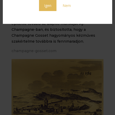
és városi tanácsosa, úgy döntött, hogy bor- és
Igen
Nem
pezsgőkereskedést alapít.
16 generáció, mind közvetlen leszármazott,
építette tovább az alapító munkáját Aÿ-
Champagne-ban, és biztosította, hogy a
Champagne Gosset hagyományos kézműves
szakértelme továbbra is fennmaradjon.
champagne-gosset.com