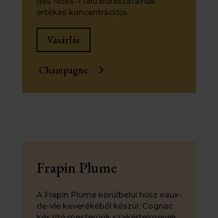
des Noirs -i falu borászatainak
értékes koncentrációja.
Vásárlás
Champagne
Frapin Plume
A Frapin Plume körülbelül húsz eaux-
de-vie keverékéből készül; Cognac
készítő mesterünk szakértelmének