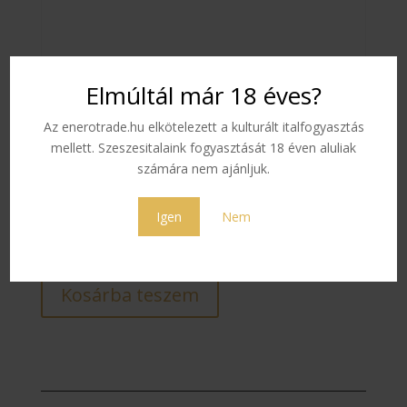
Elmúltál már 18 éves?
Gosset Champagne Brut
Az enerotrade.hu elkötelezett a kulturált italfogyasztás
mellett. Szeszesitalaink fogyasztását 18 éven aluliak
12ans díszdoboz
számára nem ajánljuk.
1 390
Ft
Igen
Nem
12 készleten
Kosárba teszem