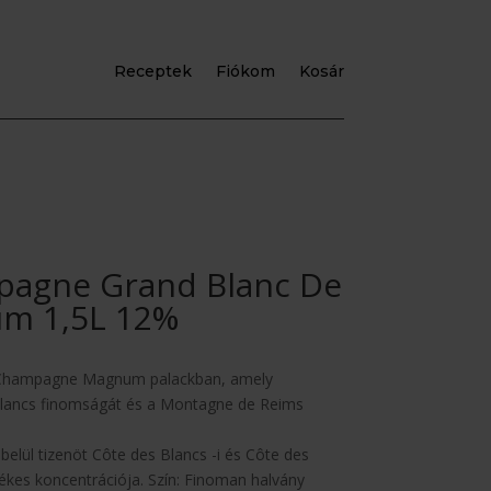
Receptek
Fiókom
Kosár
pagne Grand Blanc De
um 1,5L 12%
s Champagne Magnum palackban, amely
Blancs finomságát és a Montagne de Reims
belül tizenöt Côte des Blancs -i és Côte des
tékes koncentrációja. Szín: Finoman halvány