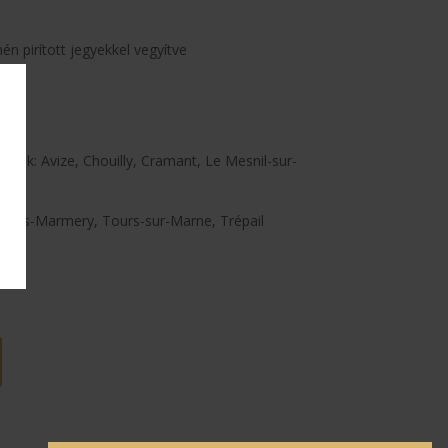
én pirított jegyekkel vegyítve
0%
letek: Avize, Chouilly, Cramant, Le Mesnil-sur-
illers-Marmery, Tours-sur-Marne, Trépail