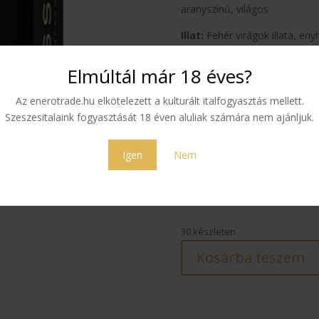
aranyszínű, világos
Illat:
Fehér virágok illata, enyh
Íz:
Selymes és harmonikus
Elmúltál már 18 éves?
Összetétel:
Chardonnay 10
Az enerotrade.hu elkötelezett a kulturált italfogyasztás mellett.
Falvak:
Côte des Blancs-i terü
Szeszesitalaink fogyasztását 18 éven aluliak számára nem ajánljuk.
Oger, Cuis
Igen
Nem
Côte des Noirs területek:
V
80 190
Ft
30 készleten
Kosárba teszem