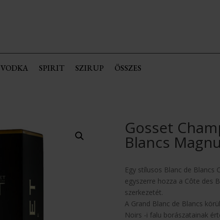
VODKA
SPIRIT
SZIRUP
ÖSSZES
Gosset Cham
Blancs Magn
Egy stílusos Blanc de Blanc
egyszerre hozza a Côte des 
szerkezetét.
A Grand Blanc de Blancs körül
Noirs -i falu borászatainak ér