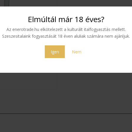
Elmúltál már 18 éves?
Az enerotrade.hu elkötelezett a kulturált italfogyasztás mellett.
Szeszesitalaink fogyasztását 18 éven aluliak számára nem ajánljuk.
Igen
Nem