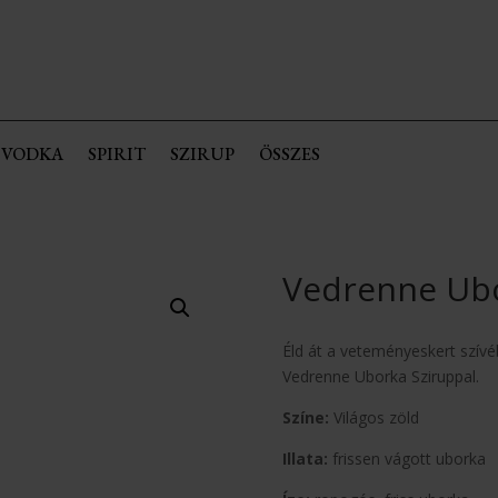
VODKA
SPIRIT
SZIRUP
ÖSSZES
Vedrenne Ubo
Éld át a veteményeskert szívéb
Vedrenne Uborka Sziruppal.
Színe:
Világos zöld
Illata:
frissen vágott uborka