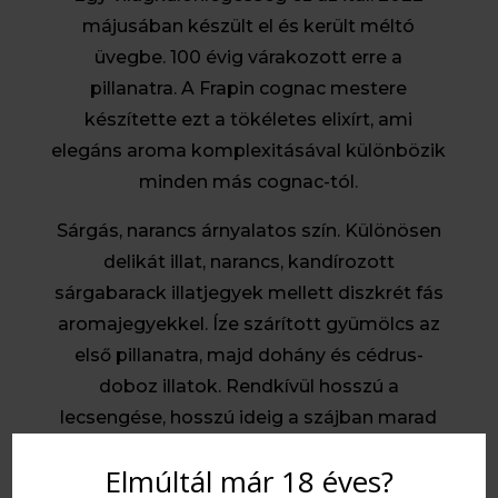
májusában készült el és került méltó
üvegbe. 100 évig várakozott erre a
pillanatra. A Frapin cognac mestere
készítette ezt a tökéletes elixírt, ami
elegáns aroma komplexitásával különbözik
minden más cognac-tól.
Sárgás, narancs árnyalatos szín. Különösen
delikát illat, narancs, kandírozott
sárgabarack illatjegyek mellett diszkrét fás
aromajegyekkel. Íze szárított gyümölcs az
első pillanatra, majd dohány és cédrus-
doboz illatok. Rendkívül hosszú a
lecsengése, hosszú ideig a szájban marad
íze.
Elmúltál már 18 éves?
Ez az egyedülálló remekmű, csak egy