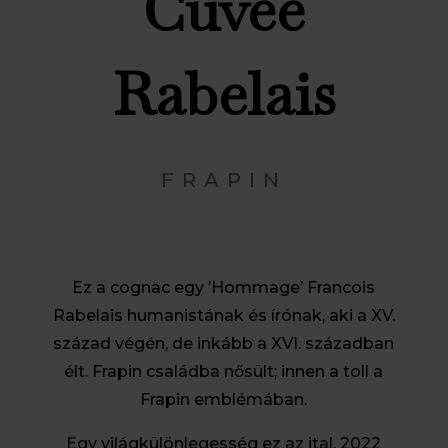
Cuvée
Rabelais
FRAPIN
Ez a cognac egy ’Hommage’ Francois
Rabelais humanistának és írónak, aki a XV.
század végén, de inkább a XVI. században
élt. Frapin családba nősült; innen a toll a
Frapin emblémában.
Egy világkülönlegesség ez az ital. 2022