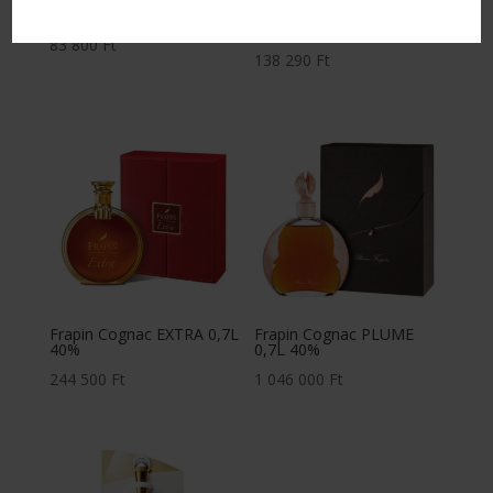
0,7L 40%
FRAPIN TRILOGIE FRAPIN
N°1 0,7L 41,2%
83 800
Ft
138 290
Ft
Frapin Cognac EXTRA 0,7L
Frapin Cognac PLUME
40%
0,7L 40%
244 500
Ft
1 046 000
Ft