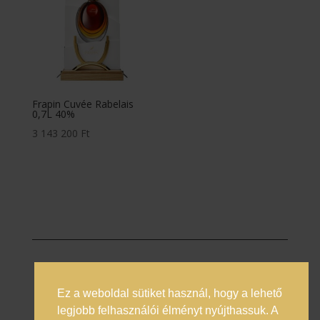
Frapin Cuvée Rabelais
0,7L 40%
3 143 200
Ft
Ez a weboldal sütiket használ, hogy a lehető
Prémium italok magyarországi nagykövete
legjobb felhasználói élményt nyújthassuk. A