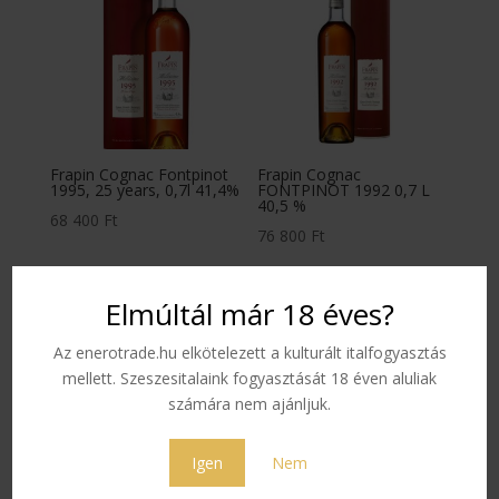
Frapin Cognac Fontpinot
Frapin Cognac
1995, 25 years, 0,7l 41,4%
FONTPINOT 1992 0,7 L
40,5 %
68 400
Ft
76 800
Ft
Elmúltál már 18 éves?
Az enerotrade.hu elkötelezett a kulturált italfogyasztás
mellett. Szeszesitalaink fogyasztását 18 éven aluliak
számára nem ajánljuk.
Igen
Nem
Frapin Cognac XO VIP