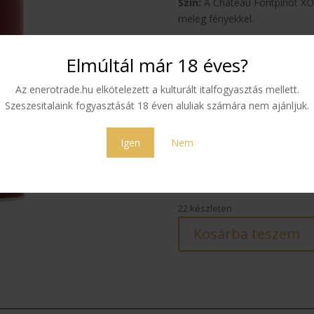
Szín:
A Château Fontpinot XO 
meleg fényekkel.
Illat:
Finom, összetett, megúju
Elmúltál már 18 éves?
(szárított sárgabarack, szárí
jegyekkel és végül a híres „R
Az enerotrade.hu elkötelezett a kulturált italfogyasztás mellett.
hordókon keresztüli oxidáció 
Szeszesitalaink fogyasztását 18 éven aluliak számára nem ajánljuk.
Íz:
Kiegyensúlyozott, gazdag és
kandírozott gyümölcsökkel és 
Igen
Nem
58 490
Ft
22 készleten
Kosárba teszem