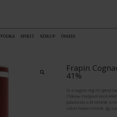
VODKA
SPIRIT
SZIRUP
ÖSSZES
Frapin Cogna
41%
Ez a nagyon régi XO igényt ta
Château Fontpinot körül érlelt é
palackozás is itt történik. A m
száraz helyen történik, így a p