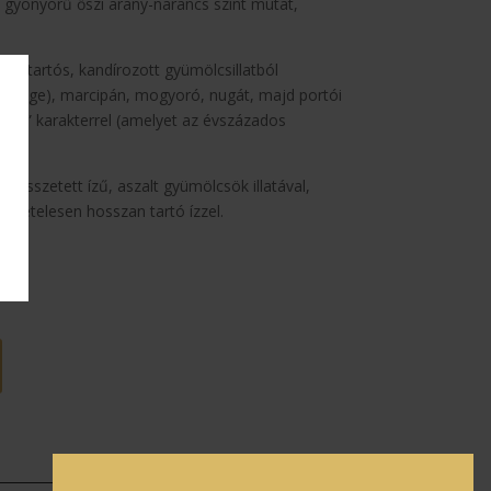
gyönyörű őszi arany-narancs színt mutat,
lt, tartós, kandírozott gyümölcsillatból
tott füge), marcipán, mogyoró, nugát, majd portói
ancio” karakterrel (amelyet az évszázados
ad).
 összetett ízű, aszalt gyümölcsök illatával,
kivételesen hosszan tartó ízzel.