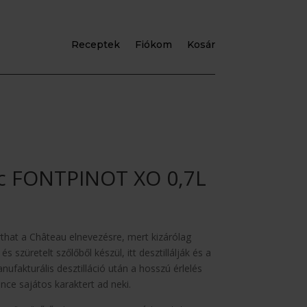
Receptek
Fiókom
Kosár
c FONTPINOT XO 0,7L
rthat a Château elnevezésre, mert kizárólag
s szüretelt szőlőből készül, itt desztillálják és a
anufakturális desztilláció után a hosszú érlelés
ince sajátos karaktert ad neki.