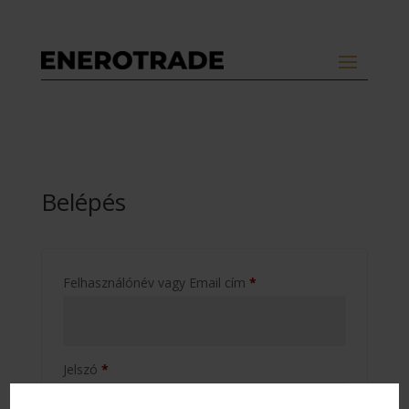
Belépés
Kötelező
Felhasználónév vagy Email cím
*
Kötelező
Jelszó
*