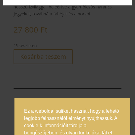
hosszű ízvilággal, beleértve a gyümölcsös narancs
jegyeket, továbbá a fahéjat és a borsot.
27 800
Ft
15 készleten
Kosárba teszem
Ez a weboldal sütiket használ, hogy a lehető
Prémium italok magyarországi nagykövete
legjobb felhasználói élményt nyújthassuk. A
cookie-k információit tárolja a
Általános Szerződési Feltételek
böngészőjében, és olyan funkciókat lát el,