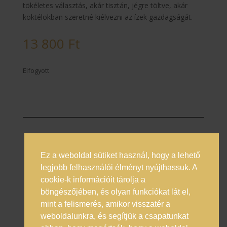
tökéletes választás, akár tisztán, jégre töltve, akár
koktélokban szeretné kiélvezni az ízek gazdagságát.
13 800
Ft
Elfogyott
Ez a weboldal sütiket használ, hogy a lehető
Prémium italok magyarországi nagykövete
legjobb felhasználói élményt nyújthassuk. A
cookie-k információit tárolja a
Általános Szerződési Feltételek
böngészőjében, és olyan funkciókat lát el,
Adatkezelési Tájékoztató
mint a felismerés, amikor visszatér a
Online vitarendezés
weboldalunkra, és segítjük a csapatunkat