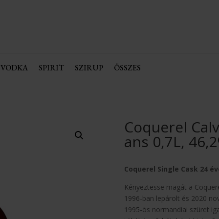
VODKA
SPIRIT
SZIRUP
ÖSSZES
Coquerel Calv
ans 0,7L, 46,
Coquerel Single Cask 24 é
Kényeztesse magát a Coquerel 
1996-ban lepárolt és 2020 no
1995-ös normandiai szüret ig