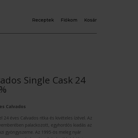
Receptek
Fiókom
Kosár
ados Single Cask 24
2%
ves Calvados
24 éves Calvados ritka és kivételes ízével. Az
vemberében palackozott, egyhordós kiadás az
azi gyöngyszeme. Az 1995-ös meleg nyár