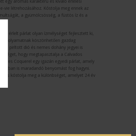
ott egy aromás karakterű és kiváló érlelési
de-vie létrehozásához. Kóstolja meg ennek az
multságát, a gyümölcsösség, a füstös íz és a
.
an érlelt párlat olyan ízmélységet fejlesztett ki,
elési folyamatnak köszönhetően gazdag
kaó, pirított dió és nemes dohány jegyei is
ehetőséget, hogy megtapasztalja a Calvados
24 éves Coquerel egy igazán egyedi párlat, amely
imbókban is maradandó benyomást fog hagyni.
, és kóstolja meg a különbséget, amelyet 24 év