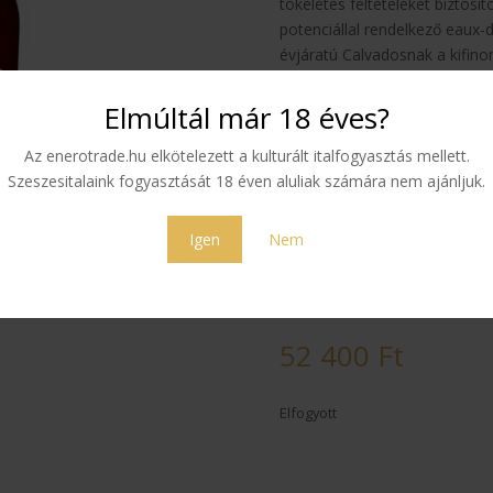
tökéletes feltételeket biztosít
potenciállal rendelkező eaux-
évjáratú Calvadosnak a kifino
fűszerek finom egyensúlyával
Elmúltál már 18 éves?
A 24 évig francia tölgyfahordób
amely páratlan. A hosszú érl
Az enerotrade.hu elkötelezett a kulturált italfogyasztás mellett.
karamellás, pörkölt jegyek, ka
Szeszesitalaink fogyasztását 18 éven aluliak számára nem ajánljuk.
kialakultak. Ne hagyja ki a l
kiválóság megtestesítőjét. A 
Igen
Nem
még a legigényesebb ízlelőb
Rendelje meg az Önét még ma
érlelés jelenthet.
52 400
Ft
Elfogyott