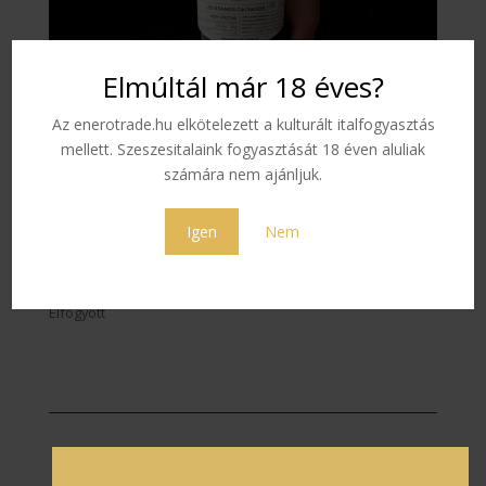
Elmúltál már 18 éves?
Az enerotrade.hu elkötelezett a kulturált italfogyasztás
mellett. Szeszesitalaink fogyasztását 18 éven aluliak
Coquerel Calvados VS
számára nem ajánljuk.
0,5L
Igen
Nem
8 650
Ft
Elfogyott