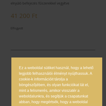
elnyúló befejezés fűszerekkel vegyítve
41 200
Ft
Elfogyott
Ez a weboldal sütiket használ, hogy a lehető
Prémium italok magyarországi nagykövete
legjobb felhasználói élményt nyújthassuk. A
cookie-k információit tárolja a
Általános Szerződési Feltételek
böngészőjében, és olyan funkciókat lát el,
Adatkezelési Tájékoztató
mint a felismerés, amikor visszatér a
Online vitarendezés
weboldalunkra, és segítjük a csapatunkat
abban, hogy megértsék, hogy a weboldal