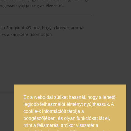
engéssel nyújtja meg az élvezetet.
eau Fontpinot XO-hoz, hogy a konyak aromái
és a karaktere finomodjon.
Ez a weboldal sütiket használ, hogy a lehető
legjobb felhasználói élményt nyújthassuk. A
Általános Szerződési
cookie-k információit tárolja a
Feltételek
böngészőjében, és olyan funkciókat lát el,
Adatkezelési Tájékoztató
mint a felismerés, amikor visszatér a
Online vitarendezés