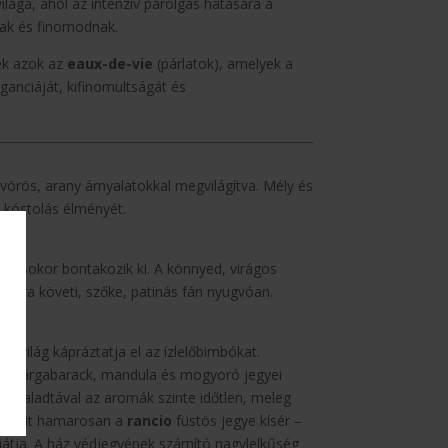
tvilága, ahol az intenzív párolgás hatására a
ak és finomodnak.
nek azok az
eaux-de-vie
(párlatok), amelyek a
anciáját, kifinomultságát és
vörös, arany árnyalatokkal megvilágítva. Mély és
a kóstolás élményét.
latcsokor bontakozik ki. A könnyed, virágos
sara követi, szőke, patinás fán nyugvóan.
 ízvilág kápráztatja el az ízlelőbimbókat.
lt sárgabarack, mandula és mogyoró jegyei
őrehaladtával az aromák szinte időtlen, meleg
, amit hamarosan a
rancio
füstös jegye kísér –
játja. A ház védjegyének számító nagylelkűség