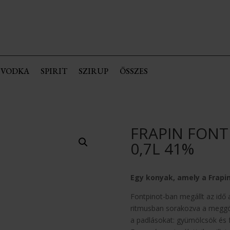
VODKA
SPIRIT
SZIRUP
ÖSSZES
FRAPIN FONT
0,7L 41%
Egy konyak, amely a Frapin
Fontpinot-ban megállt az idő 
ritmusban sorakozva a meggörb
a padlásokat: gyümölcsök és fa 