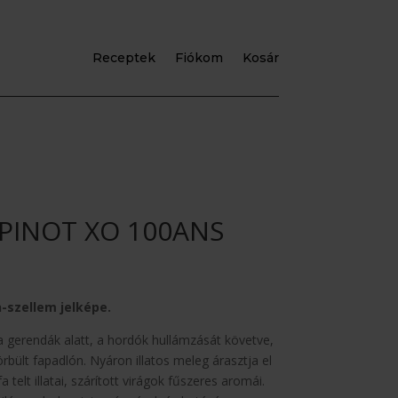
Receptek
Fiókom
Kosár
PINOT XO 100ANS
-szellem jelképe.
a gerendák alatt, a hordók hullámzását követve,
ült fapadlón. Nyáron illatos meleg árasztja el
telt illatai, szárított virágok fűszeres aromái.