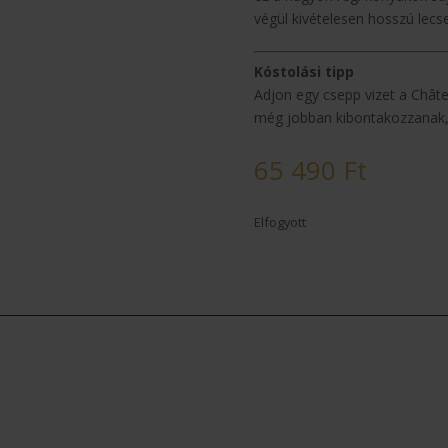
végül kivételesen hosszú lecs
Kóstolási tipp
Adjon egy csepp vizet a Chât
még jobban kibontakozzanak, 
65 490
Ft
Elfogyott