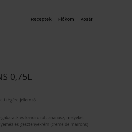
Receptek
Fiókom
Kosár
S 0,75L
rettségére jellemző.
rgabarack és kandírozott ananász, melyeket
tenyeméz és gesztenyekrém (crème de marrons)