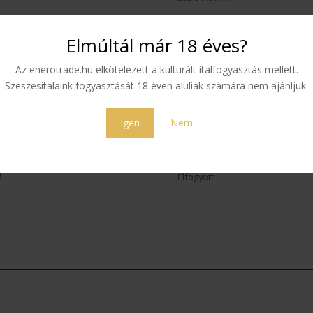
ÍZVILÁG
Elmúltál már 18 éves?
A korty szilva és más sárga g
kandírozott citrusfélék elegyé
Az enerotrade.hu elkötelezett a kulturált italfogyasztás mellett.
sűrűséget mutat, enyhe dohány
Szeszesitalaink fogyasztását 18 éven aluliak számára nem ajánljuk.
az utóízben meglepő ásványos
egyensúlyozza ki – ez utóbbi a
Igen
Nem
124 290
Ft
Elfogyott