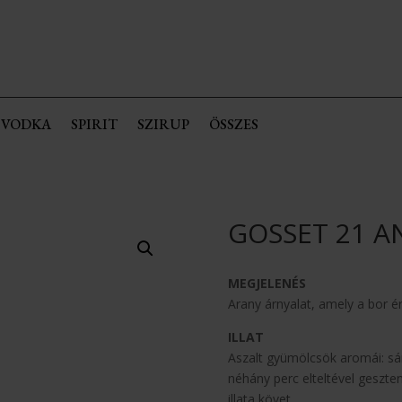
VODKA
SPIRIT
SZIRUP
ÖSSZES
GOSSET 21 AN
MEGJELENÉS
Arany árnyalat, amely a bor é
ILLAT
Aszalt gyümölcsök aromái: sá
néhány perc elteltével gesz
illata követ.