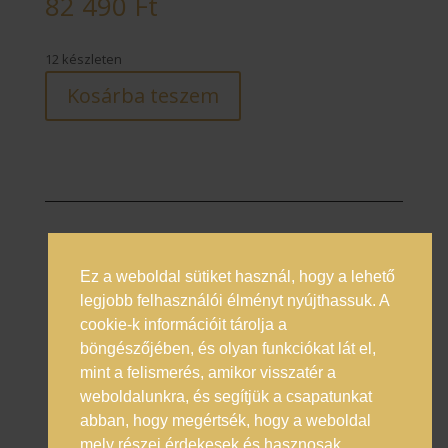
82 490
Ft
12 készleten
Kosárba teszem
Ez a weboldal sütiket használ, hogy a lehető
Prémium italok magyarországi nagykövete
legjobb felhasználói élményt nyújthassuk. A
cookie-k információit tárolja a
Általános Szerződési Feltételek
böngészőjében, és olyan funkciókat lát el,
Adatkezelési Tájékoztató
mint a felismerés, amikor visszatér a
Online vitarendezés
weboldalunkra, és segítjük a csapatunkat
abban, hogy megértsék, hogy a weboldal
mely részei érdekesek és hasznosak.