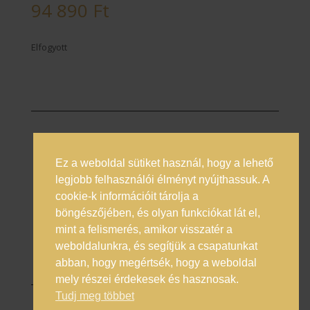
94 890
Ft
Elfogyott
Ez a weboldal sütiket használ, hogy a lehető
Prémium italok magyarországi nagykövete
legjobb felhasználói élményt nyújthassuk. A
cookie-k információit tárolja a
Általános Szerződési Feltételek
böngészőjében, és olyan funkciókat lát el,
Adatkezelési Tájékoztató
mint a felismerés, amikor visszatér a
Online vitarendezés
weboldalunkra, és segítjük a csapatunkat
abban, hogy megértsék, hogy a weboldal
mely részei érdekesek és hasznosak.
Tudj meg többet
© 2025 Enero Trade Kft.