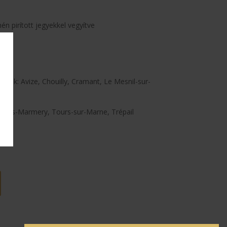
én pirított jegyekkel vegyítve
0%
letek: Avize, Chouilly, Cramant, Le Mesnil-sur-
illers-Marmery, Tours-sur-Marne, Trépail