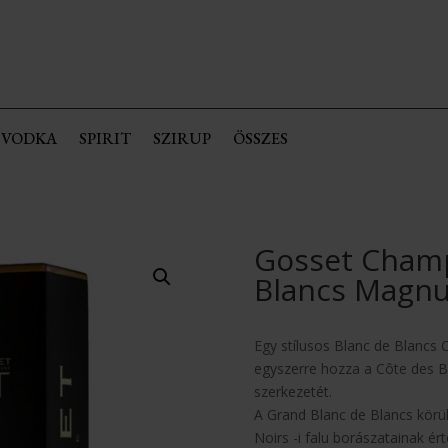
VODKA
SPIRIT
SZIRUP
ÖSSZES
Gosset Cham
Blancs Magn
Egy stílusos Blanc de Blanc
egyszerre hozza a Côte des 
szerkezetét.
A Grand Blanc de Blancs körül
Noirs -i falu borászatainak ér