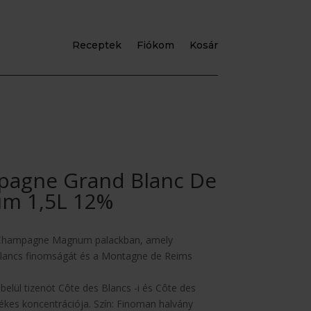
Receptek
Fiókom
Kosár
pagne Grand Blanc De
um 1,5L 12%
s Champagne Magnum palackban, amely
Blancs finomságát és a Montagne de Reims
belül tizenöt Côte des Blancs -i és Côte des
tékes koncentrációja. Szín: Finoman halvány