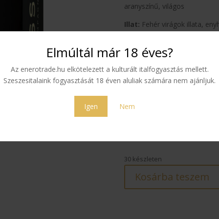
aranyszínű, világos
Illat:
Fehér virágok illata, enyh
Íz:
Selymes és harmonikus
Elmúltál már 18 éves?
Összetétel:
Chardonnay 10
Az enerotrade.hu elkötelezett a kulturált italfogyasztás mellett.
Falvak:
Côte des Blancs-i terü
Szeszesitalaink fogyasztását 18 éven aluliak számára nem ajánljuk.
Oger, Cuis
Igen
Nem
Côte des Noirs területek:
V
80 190
Ft
30 készleten
Kosárba teszem