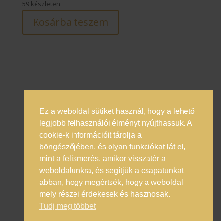
59 készleten
Kosárba teszem
Ez a weboldal sütiket használ, hogy a lehető
Prémium italok magyarországi nagykövete
legjobb felhasználói élményt nyújthassuk. A
cookie-k információit tárolja a
Általános Szerződési Feltételek
böngészőjében, és olyan funkciókat lát el,
Adatkezelési Tájékoztató
mint a felismerés, amikor visszatér a
Online vitarendezés
weboldalunkra, és segítjük a csapatunkat
abban, hogy megértsék, hogy a weboldal
mely részei érdekesek és hasznosak.
Tudj meg többet
© 2025 Enero Trade Kft.