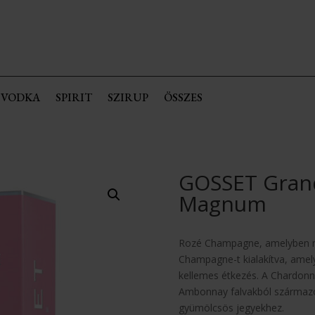
VODKA
SPIRIT
SZIRUP
ÖSSZES
GOSSET Grand
Magnum
Rozé Champagne, amelyben ma
Champagne-t kialakítva, amely
kellemes étkezés. A Chardonna
Ambonnay falvakból származó
gyümölcsös jegyekhez.