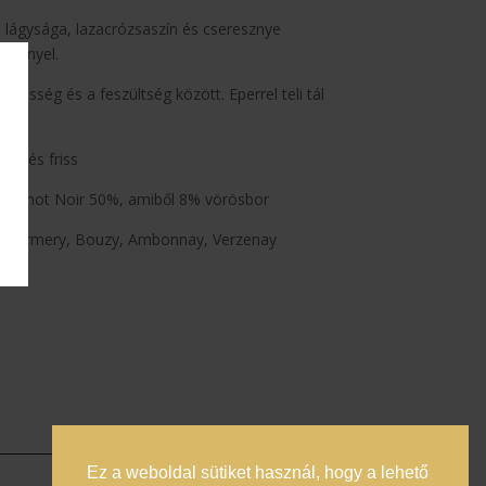
 lágysága, lazacrózsaszín és cseresznye
 fénnyel.
ssesség és a feszültség között. Eperrel teli tál
.
éd és friss
 Pinot Noir 50%, amiből 8% vörösbor
ers-Marmery, Bouzy, Ambonnay, Verzenay
Ez a weboldal sütiket használ, hogy a lehető