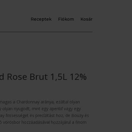
Receptek
Fiókom
Kosár
 Rose Brut 1,5L 12%
gas a Chardonnay aránya, ezáltal olyan
 olyan nyugodt, mint egy aperitif vagy egy
y frissességet és precízitást hoz, de Bouzy és
 vörösbor hozzáadásával hozzájárul a finom