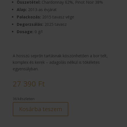
Összetétel:
Chardonnay 62%, Pinot Noir 38%
Alap:
2013-as évjárat
Palackozás:
2015 tavasz vége
Degorzsálás:
2025 tavasz
Dosage:
0 g/l
A hosszú seprőn tartásnak köszönhetően a bor telt,
komplex és kerek – adagolás nélkül is tökéletes
egyensúlyban.
27 390
Ft
36 készleten
Kosárba teszem