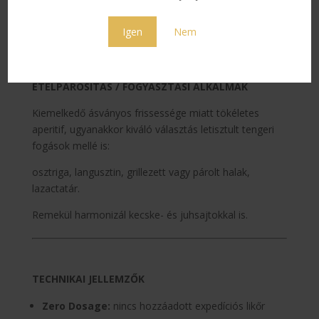
bukkan fel, enyhén sós-ásványos, elegánsan kesernyés
befejezéssel.
Igen
Nem
ÉTELPÁROSÍTÁS / FOGYASZTÁSI ALKALMAK
Kiemelkedő ásványos frissessége miatt tökéletes
aperitif, ugyanakkor kiváló választás letisztult tengeri
fogások mellé is:
osztriga, langusztin, grillezett vagy párolt halak,
lazactatár.
Remekül harmonizál kecske- és juhsajtokkal is.
TECHNIKAI JELLEMZŐK
Zero Dosage:
nincs hozzáadott expedíciós likőr