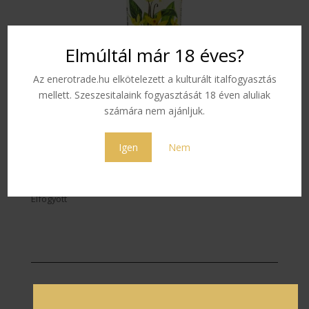
Elmúltál már 18 éves?
Az enerotrade.hu elkötelezett a kulturált italfogyasztás
mellett. Szeszesitalaink fogyasztását 18 éven aluliak
L’Esprit Pachamama ’01’
számára nem ajánljuk.
Vanilla
Igen
Nem
7 700
Ft
Elfogyott