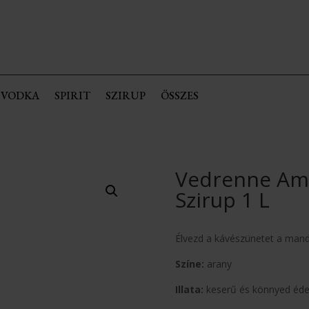
VODKA
SPIRIT
SZIRUP
ÖSSZES
Vedrenne Am
Szirup 1 L
Élvezd a kávészünetet a mand
Színe:
arany
Illata:
keserű és könnyed éde