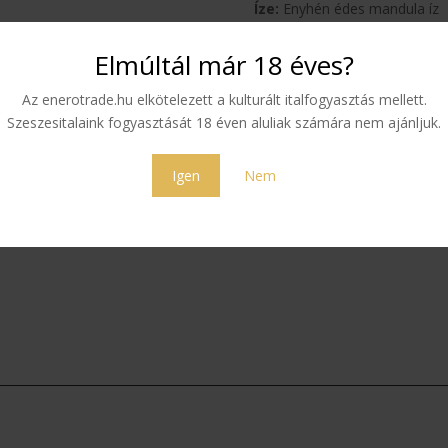
Íze:
Enyhén édes mandula íz
6 590
Ft
Elmúltál már 18 éves?
Az enerotrade.hu elkötelezett a kulturált italfogyasztás mellett.
Elfogyott
Szeszesitalaink fogyasztását 18 éven aluliak számára nem ajánljuk.
Igen
Nem