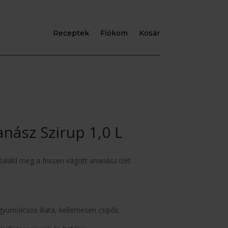
Receptek
Fiókom
Kosár
nász Szirup 1,0 L
 találd meg a frissen vágott ananász ízét
ümölcsös illata, kellemesen csípős