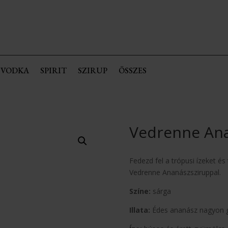
VODKA
SPIRIT
SZIRUP
ÖSSZES
Vedrenne Ana
Fedezd fel a trópusi ízeket és
Vedrenne Ananászsziruppal.
Színe:
sárga
Illata:
Édes ananász nagyon gy