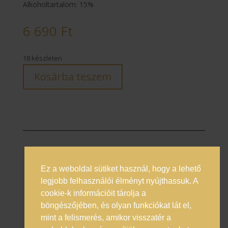
Alkoholtartalom: 15%
6 690
Ft
18 készleten
Kosárba teszem
Ez a weboldal sütiket használ, hogy a lehető
Prémium italok magyarországi nagykövete
legjobb felhasználói élményt nyújthassuk. A
cookie-k információit tárolja a
Általános Szerződési Feltételek
böngészőjében, és olyan funkciókat lát el,
Adatkezelési Tájékoztató
mint a felismerés, amikor visszatér a
Online vitarendezés