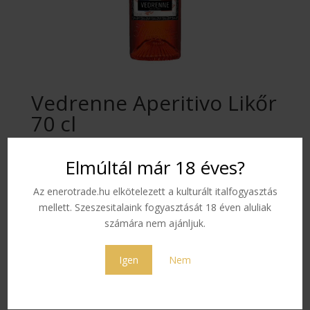
Vedrenne Aperitivo Likőr
70 cl
Elmúltál már 18 éves?
Ezt a narancssárga és finoman kesernyés jegyekkel
rendelkező természetes receptet a lepárlóinkban
Az enerotrade.hu elkötelezett a kulturált italfogyasztás
desztillált alkoholok kombinációjának köszönhetjük. A
mellett. Szeszesitalaink fogyasztását 18 éven aluliak
termék előállításához kizárólag francia alkoholt
számára nem ajánljuk.
használunk.
Szín: Narancs.
Igen
Nem
Illat: Gyönyörű narancsjegy.
Íz: Gyümölcsös jegyek enyhén narancshéjra
emlékeztető keserűséggel.