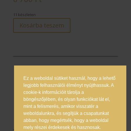
11 készleten
Kosárba teszem
Ez a weboldal sütiket használ, hogy a lehető
Prémium italok magyarországi nagykövete
legjobb felhasználói élményt nyújthassuk. A
cookie-k információit tárolja a
Általános Szerződési Feltételek
böngészőjében, és olyan funkciókat lát el,
Adatkezelési Tájékoztató
mint a felismerés, amikor visszatér a
Online vitarendezés
weboldalunkra, és segítjük a csapatunkat
abban, hogy megértsék, hogy a weboldal
mely részei érdekesek és hasznosak.