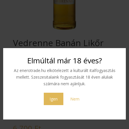
Vedrenne Banán Likőr
0,7 L 25 %
Elmúltál már 18 éves?
Keresd a banán minden ízét ebben az intenzív aromájú
Az enerotrade.hu elkötelezett a kulturált italfogyasztás
likőrben. A színe gyönyörű világos aranysárga, az illata
mellett. Szeszesitalaink fogyasztását 18 éven aluliak
érett édes gyümölcsre emlékeztet, erőteljes és csípős.
számára nem ajánljuk.
Színe:
világos aranysárga
Igen
Nem
Illata:
Tökéletesen érett gyümölcs, erőteljes és csípős
Íze:
Érett és nagyon édes gyümölcs íze
6 700
Ft