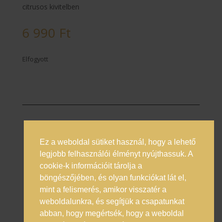
citrusos kivitelben
6 990
Ft
Elfogyott
Ez a weboldal sütiket használ, hogy a lehető
Prémium italok magyarországi nagykövete
legjobb felhasználói élményt nyújthassuk. A
cookie-k információit tárolja a
Általános Szerződési Feltételek
böngészőjében, és olyan funkciókat lát el,
Adatkezelési Tájékoztató
mint a felismerés, amikor visszatér a
Online vitarendezés
weboldalunkra, és segítjük a csapatunkat
abban, hogy megértsék, hogy a weboldal