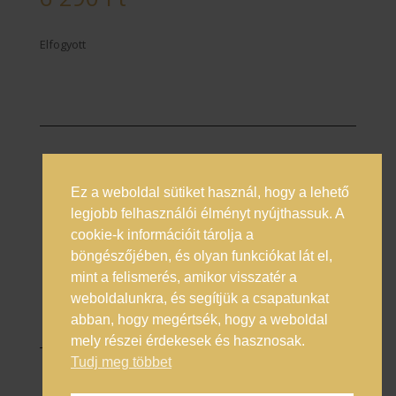
Elfogyott
Ez a weboldal sütiket használ, hogy a lehető
Prémium italok magyarországi nagykövete
legjobb felhasználói élményt nyújthassuk. A
cookie-k információit tárolja a
Általános Szerződési Feltételek
böngészőjében, és olyan funkciókat lát el,
Adatkezelési Tájékoztató
mint a felismerés, amikor visszatér a
Online vitarendezés
weboldalunkra, és segítjük a csapatunkat
abban, hogy megértsék, hogy a weboldal
mely részei érdekesek és hasznosak.
Tudj meg többet
© 2025 Enero Trade Kft.