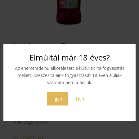
Vedrenne Cseresznye
Szirup 1,0 L
Elmúltál már 18 éves?
Az enerotrade.hu elkötelezett a kulturált italfogyasztás
Merülj el a cseresznyék csodálatos világába a
mellett. Szeszesitalaink fogyasztását 18 éven aluliak
Vedrenne Sziruppal
számára nem ajánljuk.
Színe:
rózsaszín piros
Igen
Nem
Illata:
Húsos cseresznye édes illata
Íze:
tökéletes egyensúly a cseresznye savassága és
édessége között
6 290
Ft