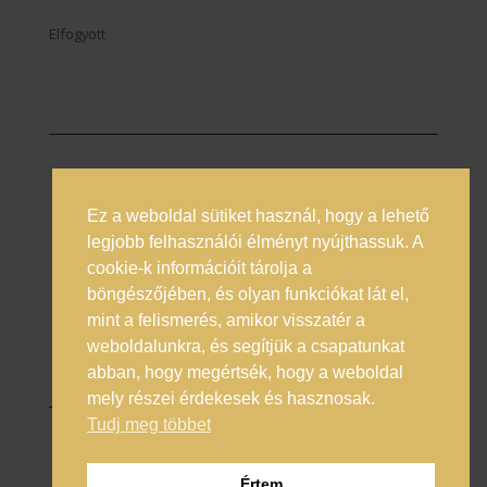
Elfogyott
Ez a weboldal sütiket használ, hogy a lehető
Prémium italok magyarországi nagykövete
legjobb felhasználói élményt nyújthassuk. A
cookie-k információit tárolja a
Általános Szerződési Feltételek
böngészőjében, és olyan funkciókat lát el,
Adatkezelési Tájékoztató
mint a felismerés, amikor visszatér a
Online vitarendezés
weboldalunkra, és segítjük a csapatunkat
abban, hogy megértsék, hogy a weboldal
mely részei érdekesek és hasznosak.
Tudj meg többet
© 2025 Enero Trade Kft.
Értem