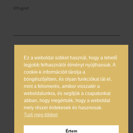
Elfogyott
Ez a weboldal sütiket használ, hogy a lehető
Prémium italok magyarországi nagykövete
legjobb felhasználói élményt nyújthassuk. A
cookie-k információit tárolja a
Általános Szerződési Feltételek
böngészőjében, és olyan funkciókat lát el,
Adatkezelési Tájékoztató
mint a felismerés, amikor visszatér a
Online vitarendezés
weboldalunkra, és segítjük a csapatunkat
abban, hogy megértsék, hogy a weboldal
mely részei érdekesek és hasznosak.
Tudj meg többet
© 2025 Enero Trade Kft.
Értem