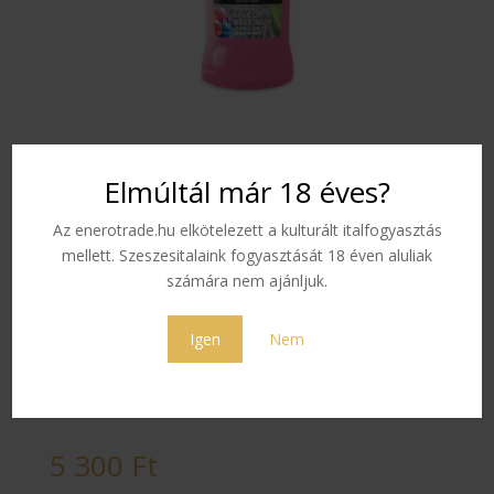
Vedrenne Rágógumi
Elmúltál már 18 éves?
Szirup 0,7 L
Az enerotrade.hu elkötelezett a kulturált italfogyasztás
mellett. Szeszesitalaink fogyasztását 18 éven aluliak
Fedezd fel újra gyermekkorod rágóját és ínyenc ízeit a
számára nem ajánljuk.
Vedrenne Rágógumi Szirupnak köszönhetően.
Színe:
rózsaszín
Igen
Nem
Illata:
rágógumi illata a gyermekkorodból
Íze:
ínyenc és káprázatos ízű rágógumi
5 300
Ft