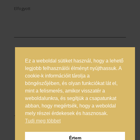
Elfogyott
Ez a weboldal sütiket használ, hogy a lehető
Prémium italok magyarországi nagykövete
legjobb felhasználói élményt nyújthassuk. A
cookie-k információit tárolja a
Általános Szerződési Feltételek
böngészőjében, és olyan funkciókat lát el,
Adatkezelési Tájékoztató
mint a felismerés, amikor visszatér a
Online vitarendezés
weboldalunkra, és segítjük a csapatunkat
abban, hogy megértsék, hogy a weboldal
mely részei érdekesek és hasznosak.
Tudj meg többet
© 2025 Enero Trade Kft.
Értem