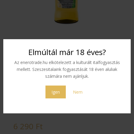
Vedrenne Sárgabanán
Elmúltál már 18 éves?
Szirup 1,0 L
Az enerotrade.hu elkötelezett a kulturált italfogyasztás
mellett. Szeszesitalaink fogyasztását 18 éven aluliak
Keresd meg a sárgabanán ínyenc ízeit Vedrenne
számára nem ajánljuk.
Sárgabanán Sziruppal.
Színe:
ragyogó sárga
Igen
Nem
Illata:
érett banán intenzív illata
Íze:
A banán ínyenc, hosszan tartó íze
6 290
Ft