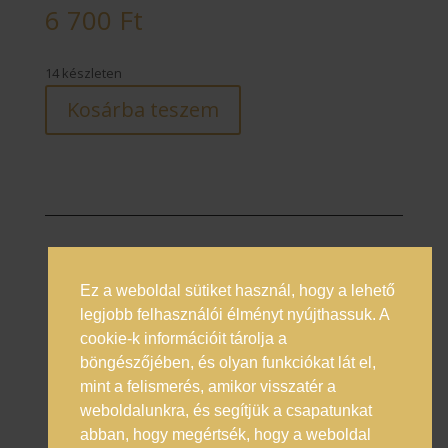
6 700
Ft
14 készleten
Kosárba teszem
Ez a weboldal sütiket használ, hogy a lehető
Prémium italok magyarországi nagykövete
legjobb felhasználói élményt nyújthassuk. A
cookie-k információit tárolja a
Általános Szerződési Feltételek
böngészőjében, és olyan funkciókat lát el,
Adatkezelési Tájékoztató
mint a felismerés, amikor visszatér a
Online vitarendezés
weboldalunkra, és segítjük a csapatunkat
abban, hogy megértsék, hogy a weboldal