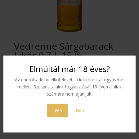
Vedrenne Sárgabarack
Likőr 0,7 L 15 %
Elmúltál már 18 éves?
A Vedrenne sárgabarack likőrünk gyönyörő arany
Az enerotrade.hu elkötelezett a kulturált italfogyasztás
narancssárga színű, ízletes, a napérlelte gyümölcs
mellett. Szeszesitalaink fogyasztását 18 éven aluliak
minden illatával és az éretten szedett barack minden
számára nem ajánljuk.
zamatával.
Színe:
arany narancssárga
Igen
Nem
Illata:
Napérlelte gyümölcs
Íze:
Éretten szedett sárgabarack