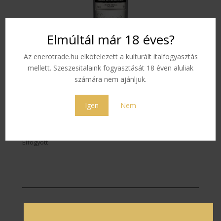
Elmúltál már 18 éves?
Az enerotrade.hu elkötelezett a kulturált italfogyasztás
mellett. Szeszesitalaink fogyasztását 18 éven aluliak
Vedrenne White Cacao
számára nem ajánljuk.
0,7 L 25 %
Igen
Nem
6 990
Ft
Elfogyott