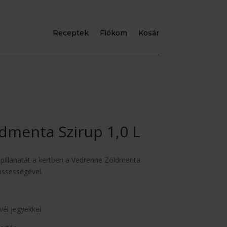
Receptek
Fiókom
Kosár
dmenta Szirup 1,0 L
ó pillanatát a kertben a Vedrenne Zöldmenta
issességével.
vél jegyekkel