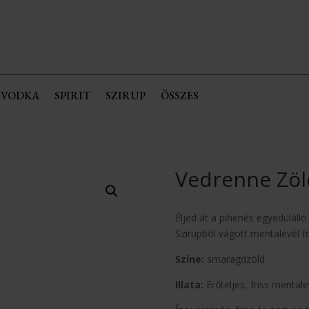
VODKA
SPIRIT
SZIRUP
ÖSSZES
Vedrenne Zöl
Éljed át a pihenés egyedüláll
Szirupból vágott mentalevél fr
Színe:
smaragdzöld
Illata:
Erőteljes, friss mentale