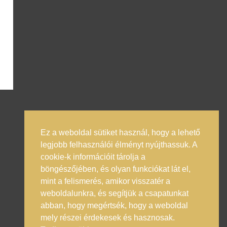
Ez a weboldal sütiket használ, hogy a lehető
legjobb felhasználói élményt nyújthassuk. A
cookie-k információit tárolja a
böngészőjében, és olyan funkciókat lát el,
mint a felismerés, amikor visszatér a
weboldalunkra, és segítjük a csapatunkat
abban, hogy megértsék, hogy a weboldal
mely részei érdekesek és hasznosak.