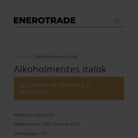
Kezdőlap
/ Alkoholmentes italok
Alkoholmentes italok
Egy termék se felelt meg a
keresésnek.
53
Alkoholos italok
53
termék
1
Celebris Rosé 2007 Extra Brut
1
termék
13
Champagne
13